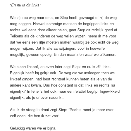
“En nu is dit links”
We zijn op weg naar oma, en Siep heeft gevraagd of hij de weg
mag zeggen. Hoewel sommige mensen de begrippen links en
rechts wel eens door elkaar halen, gaat Siep dit redelijk goed af.
Telkens als de kinderen de weg willen wijzen, neem ik me voor
dat we eens een ritje moeten maken waarbij ze ook ècht de weg
mogen wijzen. Dat ik alle aanwijzingen, voor in hoeverre
mogelijk, gewoon opvolg. En dan maar zien waar we uitkomen.
We slaan linksaf, en even later zegt Siep: en nu is
dit
links.
Eigenlijk heeft hij gelijk ook. De weg die we insloegen toen we
linksaf gingen, had best rechtsaf kunnen heten als je van de
andere kant kwam. Dus hoe constant is dat links en rechts nu
eigenlijk? In feite is het ook maar een relatief begrip. Ingewikkeld
eigenlijk, als je er over nadenkt.
Als ik de steeg in draai zegt Siep: “Rechts moet je maar even
zelf doen, die ben ik zat van”.
Gelukkig waren we er bijna.