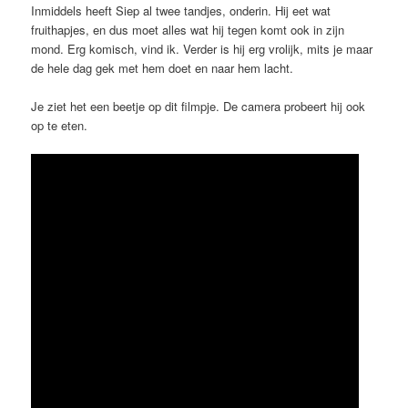
Inmiddels heeft Siep al twee tandjes, onderin. Hij eet wat
fruithapjes, en dus moet alles wat hij tegen komt ook in zijn
mond. Erg komisch, vind ik. Verder is hij erg vrolijk, mits je maar
de hele dag gek met hem doet en naar hem lacht.
Je ziet het een beetje op dit filmpje. De camera probeert hij ook
op te eten.
Video
Player