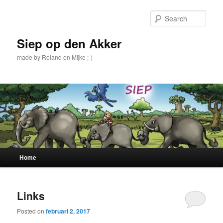
Skip
Skip
to
to
Sear
primary
secondary
content
content
Siep op den Akker
made by Roland en Mijke ;-)
Main
Home
menu
Links
Posted on
februari 2, 2017