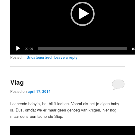
00:00
0
Posted in
Uncategorized
|
Leave a reply
Vlag
Posted on
april 17, 2014
Lachende baby’s, het blijft lachen. Vooral als het je eigen baby
is. Dus, omdat we er maar geen genoeg van krijgen, hier nog
maar eens een lachende Siep.
Video