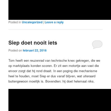
Posted in
Uncategorized
|
Leave a reply
Siep doet nooit iets
Posted on
februari 22, 2016
Tom heeft een reuzenrad van technische knex gekregen, die we
op marktplaats konden scoren. Er zit een motortje aan vast die
ervoor zorgt dat hij rond draait. In een poging die mechanisme
heel te houden, moet Siep er dus vanaf blijven, wat uiteraard
buitengewoon moeilijk is. Bovendien: hij doet helemaal niks.
Video
Player