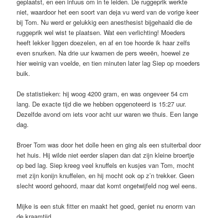
geplaatst, en een infuus om in te leiden. De ruggeprik werkte
niet, waardoor het een soort van deja vu werd van de vorige keer
bij Tom. Nu werd er gelukkig een anesthesist bijgehaald die de
ruggeprik wel wist te plaatsen. Wat een verlichting! Moeders
heeft lekker liggen doezelen, en af en toe hoorde ik haar zelfs
even snurken. Na drie uur kwamen de pers weeën, hoewel ze
hier weinig van voelde, en tien minuten later lag Siep op moeders
buik.
De statistieken: hij woog 4200 gram, en was ongeveer 54 cm
lang. De exacte tijd die we hebben opgenoteerd is 15:27 uur.
Dezelfde avond om iets voor acht uur waren we thuis. Een lange
dag.
Broer Tom was door het dolle heen en ging als een stuiterbal door
het huis. Hij wilde niet eerder slapen dan dat zijn kleine broertje
op bed lag. Siep kreeg veel knuffels en kusjes van Tom, mocht
met zijn konijn knuffelen, en hij mocht ook op z’n trekker. Geen
slecht woord gehoord, maar dat komt ongetwijfeld nog wel eens.
Mijke is een stuk fitter en maakt het goed, geniet nu enorm van
de kraamtijd.