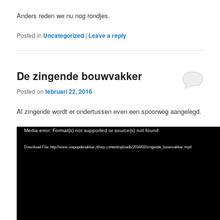
Anders reden we nu nog rondjes.
Posted in
Uncategorized
|
Leave a reply
De zingende bouwvakker
Posted on
februari 22, 2016
Al zingende wordt er ondertussen even een spoorweg aangelegd.
Video
Media error: Format(s) not supported or source(s) not found
Player
Download File: http://www.siepopdenakker.nl/wp-content/uploads/2016/02/zingende_bouwvakker.mp4