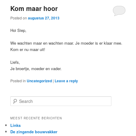
Kom maar hoor
Posted on
augustus 27, 2013
Hoi Siep,
We wachten maar en wachten maar. Je moeder is er klaar mee.
Kom er nu maar uit!
Liefs,
Je broertje, moeder en vader.
Posted in
Uncategorized
|
Leave a reply
S
e
a
r
MEEST RECENTE BERICHTEN
c
Links
h
De zingende bouwvakker